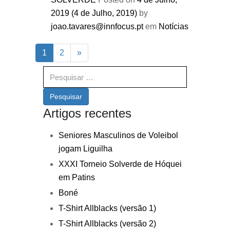
2019
(4 de Julho, 2019)
by
joao.tavares@innfocus.pt
em
Notícias
1
2
»
Pesquisar
Artigos recentes
Seniores Masculinos de Voleibol
jogam Liguilha
XXXI Torneio Solverde de Hóquei
em Patins
Boné
T-Shirt Allblacks (versão 1)
T-Shirt Allblacks (versão 2)