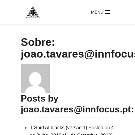
MENU
Sobre:
joao.tavares@innfocu
Posts by
joao.tavares@innfocus.pt:
T-Shirt Allblacks (versão 1)
Posted on
4