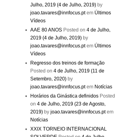
Julho, 2019
(4 de Julho, 2019)
by
joao.tavares@innfocus.pt
em
Últimos
Vídeos
AAE 80 ANOS
Posted on
4 de Julho,
2019
(4 de Julho, 2019)
by
joao.tavares@innfocus.pt
em
Últimos
Vídeos
Regresso dos treinos de formação
Posted on
4 de Julho, 2019
(11 de
Setembro, 2020)
by
joao.tavares@innfocus.pt
em
Notícias
Horários da Ginástica definidos
Posted
on
4 de Julho, 2019
(23 de Agosto,
2019)
by
joao.tavares@innfocus.pt
em
Notícias
XXIX TORNEIO INTERNACIONAL
SOLVERDE
Posted on
4 de Julho,